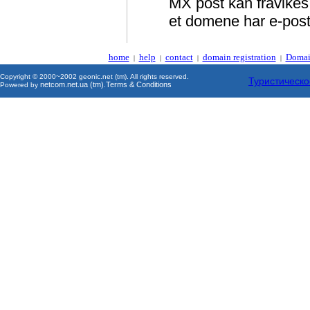
MX post kan fravikes
et domene har e-post
home
help
contact
domain registration
Domai
|
|
|
|
Copyright © 2000~2002 geonic.net (tm). All rights reserved.
Туристическо
netcom.net.ua (tm)
Terms & Conditions
Powered by
.