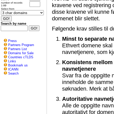
number of records
kravene ved registrering 
1-99
Select from
disse kravene vil kunne før
domenet blir slettet.
Search by name
Følgende krav stilles ti
Minst to separate n
Press
Ethvert domene skal 
Partners Program
Partners List
navnetjenere, som kj
Domains for Sale
Countries cTLDS
Konsistens mellom 
Links
Bookmark us
navnetjenere
ICANN
Search
Svar fra de oppgitte
inneholde de samme n
søknaden. Merk at bå
Autoritative navnet
Alle de oppgitte nav
autoritativt for domen