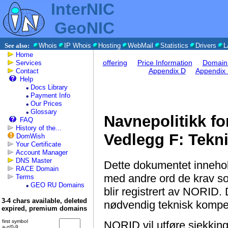
InterNIC
GeoNIC
See also:
Whois
IP Whois
Hosting
WebMail
Statistics
Drivers
L
Home
offering
Price Information
Domain 
Services
Appendix D
Appendix
Contact
Help
Docs Library
Payment Info
Our Prices
Glossary
Navnepolitikk fo
FAQ
History of the...
Vedlegg F: Tekni
DomWish
Your Certificate
Account Manager
DNS Master
Dette dokumentet innehol
RACE Domain
med andre ord de krav s
Terms
GEO RU Domains
blir registrert av NORID. 
3-4 chars available, deleted
nødvendig teknisk kompeta
expired, premium domains
first symbol
NORID vil utføre sjekking
a-z/0-9