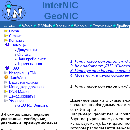
InterNIC
GeoNIC
See also:
Whois
IP Whois
Хостинг
WebMail
Статистика
Драйве
Home
Сервис
Контакты
Помощь
Документы
Оплата
Наш прайс-лист
1. Что такое доменное имя? 
Терминология
2. Как работает ДНС (Систе
FAQ
3. Что нужно сделать, каки
История... (EN)
4. Могу ли я, в целях сохра
DomWish
Ваш сертификат
1. Что такое доменное имя? 
Менеджер доменов
DNS Master
Декодировать!
Доменное имя - это уникально
Условия
является необходимым элемент
GEO RU Domains
сети Интернет.
Например: "geonic.net" и "host
3-4 символьные, недавно
Зарегистрированное доменное
удалённые, свободные,
используемым). Если доменное
удалённые, премиум-домены.
котором располагается веб-с