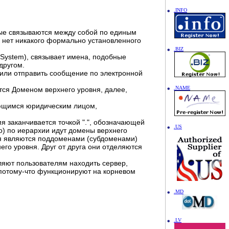
.INFO
рые связываются между собой по единым
 нет никакого формально установленного
.BIZ
System), связывает имена, подобные
другом.
 или отправить сообщение по электронной
.NAME
тся Доменом верхнего уровня, далее,
яющимся юридическим лицом,
 заканчивается точкой ".", обозначающей
.US
о) по иерархии идут домены верхнего
вня являются поддоменами (субдоменами)
го уровня. Друг от друга они отделяются
яют пользователям находить сервер,
, потому-что функционируют на корневом
.MD
.LV