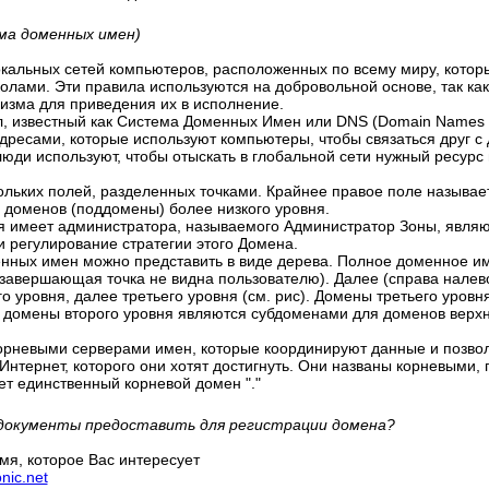
ма доменных имен)
локальных сетей компьютеров, расположенных по всему миру, кото
лами. Эти правила используются на добровольной основе, так как
изма для приведения их в исполнение.
, известный как Система Доменных Имен или DNS (Domain Names 
дресами, которые используют компьютеры, чтобы связаться друг с 
ди используют, чтобы отыскать в глобальной сети нужный ресурс
ольких полей, разделенных точками. Крайнее правое поле называе
 доменов (поддомены) более низкого уровня.
я имеет администратора, называемого Администратор Зоны, явл
и регулирование стратегии этого Домена.
нных имен можно представить в виде дерева. Полное доменное имя
 завершающая точка не видна пользователю). Далее (справа налев
го уровня, далее третьего уровня (см. рис). Домены третьего уро
а домены второго уровня являются субдоменами для доменов верхне
орневыми серверами имен, которые координируют данные и позвол
 Интернет, которого они хотят достигнуть. Они названы корневыми
ет единственный корневой домен "."
е документы предоставить для регистрации домена?
мя, которое Вас интересует
onic.net