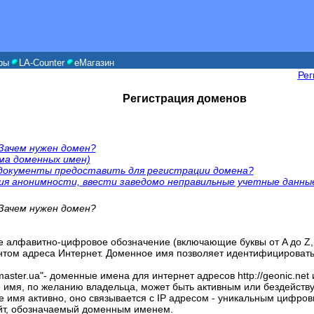
ры
LA-Counter
еМагазин
Рег
Регистрация доменов
Зачем нужен домен?
ма доменных имен)
е документы предоставить для регистрации домена?
нения анонимности, ввести заведомо неправильные учетные данны
Зачем нужен домен?
е алфавитно-цифровое обозначение (включающие буквы от A до Z, ц
ом адреса Интернет. Доменное имя позволяет идентифицировать 
master.ua"- доменные имена для интернет адресов http://geonic.net и
 имя, по желанию владельца, может быть активным или бездейст
 имя активно, оно связывается с IP адресом - уникальным цифров
айт, обозначаемый доменным именем.