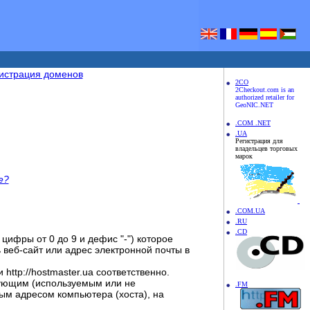
истрация доменов
2CO
2Checkout.com is an
authorized retailer for
GeoNIC.NET
.COM .NET
.UA
Регистрация для
владельцев торговых
марок
е?
.COM.UA
.RU
.CD
ифры от 0 до 9 и дефис "-") которое
веб-сайт или адрес электронной почты в
 http://hostmaster.ua соответственно.
вующим (используемым или не
.FM
ым адресом компьютера (хоста), на