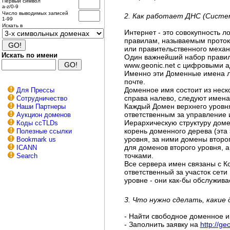
Первый символ
a-z/0-9
Число выводимых записей
2. Как работает ДНС (Систе
1-99
Искать в
Интернет - это совокупность 
правилам, называемым протоко
или правительственного механ
Искать по имени
Один важнейший набор правил
www.geonic.net c цифровыми а
Именно эти Доменные имена лю
почте.
Доменное имя состоит из неск
Для Прессы
справа налево, следуют имена
Сотрудничество
Каждый Домен верхнего уровн
Наши Партнеры
ответственным за управление 
Аукцион доменов
Иерархическую структуру доме
Коды ccTLDs
корень доменного дерева (эта
Полезные ссылки
уровня, за ними домены второ
Bookmark us
для доменов второго уровня, 
ICANN
точками.
Search
Все сервера имен связаны с К
ответственный за участок сети
уровне - они как-бы обслужива
3. Что нужно сделать, каки
- Найти свободное доменное и
- Заполнить заявку на
http://ge