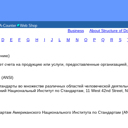
A-Counter
Web Shop
Business
About Structure of 
D
E
F
G
H
I
J
L
M
N
O
P
Q
R
S
ению)
т счета на продукцию или услуги, предоставленные организацией
e (ANSI)
стандарты во множестве различных областей человеческой деятель
ий Национальный Институт по Стандартам, 11 West 42nd Street, N
артам Американского Национального Института по Стандартам (AN