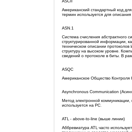
ASCII
Американский стандартный код для
термин используется для описания
ASN.1
Система счисления абстрактного син
структурированной информации, ка
техническом описании протоколов 
структуру на высоком уровне. Ком
сведений о протоколе в биты. В ра
ASQC
Американское Общество Контроля 
Asynchronous Communication (Асин
Метод электронной коммуникации,
используется на PC.
ATL - above-to-line (выше линии)
Аббревиатура ATL часто используе