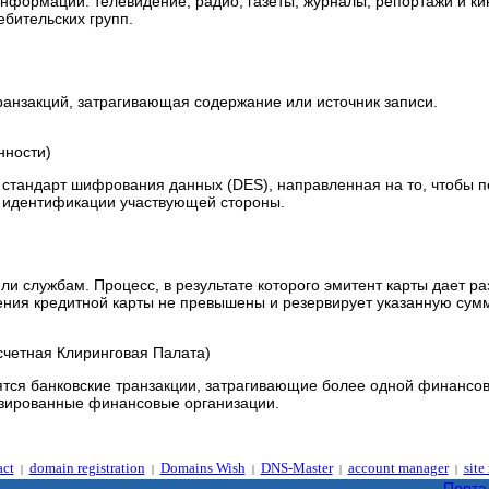
нформации: телевидение, радио, газеты, журналы, репортажи и 
бительских групп.
ранзакций, затрагивающая содержание или источник записи.
нности)
стандарт шифрования данных (DES), направленная на то, чтобы 
 идентификации участвующей стороны.
ли службам. Процесс, в результате которого эмитент карты дает р
ения кредитной карты не превышены и резервирует указанную сумм
счетная Клиринговая Палата)
ятся банковские транзакции, затрагивающие более одной финансов
нзированные финансовые организации.
act
domain registration
Domains Wish
DNS-Master
account manager
site
|
|
|
|
|
Порта