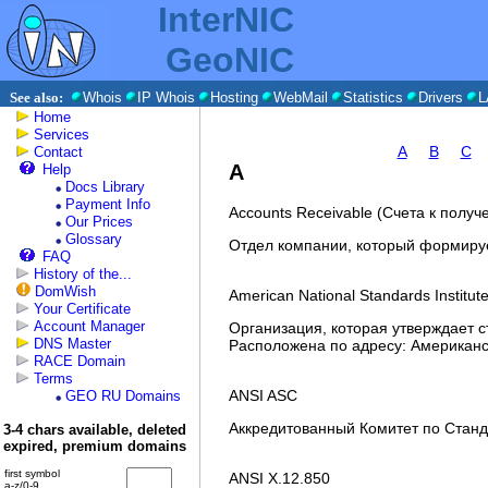
InterNIC
GeoNIC
See also:
Whois
IP Whois
Hosting
WebMail
Statistics
Drivers
L
Home
Services
A
B
C
Contact
A
Help
Docs Library
Payment Info
Accounts Receivable (Счета к получ
Our Prices
Glossary
Отдел компании, который формируе
FAQ
History of the...
DomWish
American National Standards Institut
Your Certificate
Account Manager
Организация, которая утверждает 
DNS Master
Расположена по адресу: Американск
RACE Domain
Terms
ANSI ASC
GEO RU Domains
Аккредитованный Комитет по Станд
3-4 chars available, deleted
expired, premium domains
first symbol
ANSI X.12.850
a-z/0-9