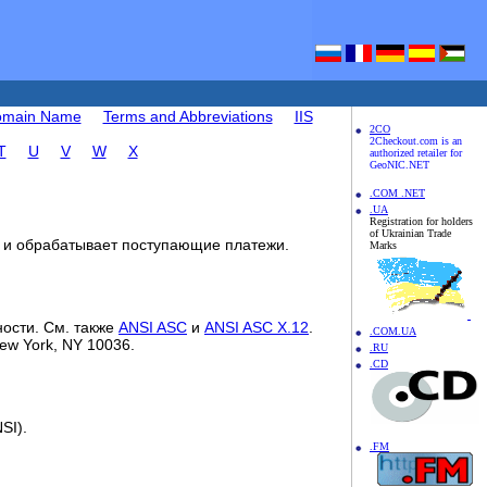
Domain Name
Terms and Abbreviations
IIS
2CO
2Checkout.com is an
T
U
V
W
X
authorized retailer for
GeoNIC.NET
.COM .NET
.UA
Registration for holders
of Ukrainian Trade
, и обрабатывает поступающие платежи.
Marks
ности. См. также
ANSI ASC
и
ANSI ASC X.12
.
.COM.UA
ew York, NY 10036.
.RU
.CD
SI).
.FM