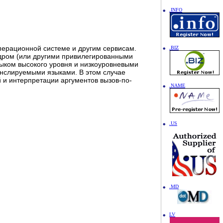
.INFO
перационной системе и другим сервисам.
.BIZ
ядром (или другими привилегированными
зыком высокого уровня и низкоуровневыми
анслируемыми языками. В этом случае
й и интерпретации аргументов вызов-по-
.NAME
.US
.MD
LV