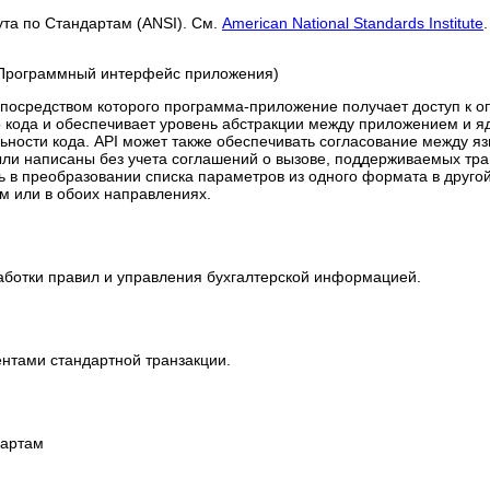
ута по Стандартам (ANSI). См.
American National Standards Institute
.
I) (Программный интерфейс приложения)
 посредством которого программа-приложение получает доступ к о
о кода и обеспечивает уровень абстракции между приложением и 
ьности кода. API может также обеспечивать согласование между я
ыли написаны без учета соглашений о вызове, поддерживаемых тр
ь в преобразовании списка параметров из одного формата в друго
м или в обоих направлениях.
ботки правил и управления бухгалтерской информацией.
нтами стандартной транзакции.
дартам