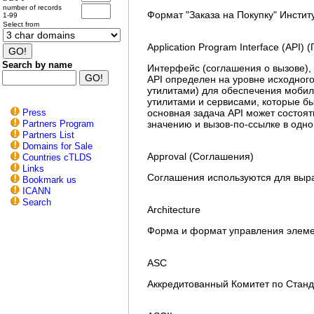
number of records
Формат "Заказа на Покупку" Инстит
1-99
Select from
Application Program Interface (AP
Search by name
Интерфейс (соглашения о вызове),
API определен на уровне исходног
утилитами) для обеспечения мобил
утилитами и сервисами, которые б
Press
основная задача API может состоят
Partners Program
значению и вызов-по-ссылке в одно
Partners List
Domains for Sale
Approval (Соглашения)
Countries cTLDS
Links
Соглашения используются для выра
Bookmark us
ICANN
Search
Architecture
Форма и формат управления элеме
ASC
Аккредитованный Комитет по Стан