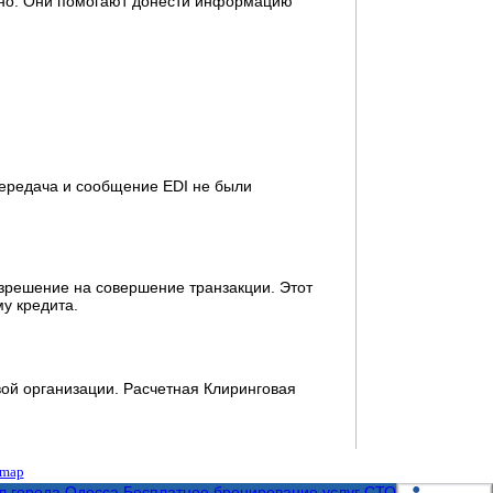
кино. Они помогают донести информацию
передача и сообщение EDI не были
азрешение на совершение транзакции. Этот
у кредита.
ой организации. Расчетная Клиринговая
 map
л города Одесса
Бесплатное бронирование услуг СТО