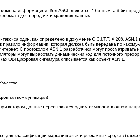
 обмена информацией. Код ASCII является 7-битным, а 8 бит пред
 формата для передачи и хранения данных.
таксиса один, как определено в документе C.C.I.T.T. X.208. ASN.1
к правило информации, которая должна быть передана по какому-л
Интернет. С протоколом ASN.1 разработчики могут просматривать 
пиляторы могут выработать динамический код для поточного преобр
мках OBI цифровая сигнатура описывается как объект ASN.1.
Качества
хронная коммуникация)
 при котором данные пересылаются одним символом в одном напр
тся для классификации маркетинговых и рекламных средств (также