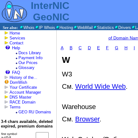
InterNIC
GeoNIC
See also:
Whois
IP Whois
Hosting
WebMail
Statistics
Drivers
L
Home
of Domain Na
Services
Contact
A
B
C
D
E
F
G
H
I
Help
Docs Library
W
Payment Info
Our Prices
Glossary
FAQ
W3
History of the...
DomWish
См.
World Wide Web
.
Your Certificate
Account Manager
DNS Master
RACE Domain
Warehouse
Terms
GEO RU Domains
См.
Browser
.
3-4 chars available, deleted
expired, premium domains
first symbol
a-z/0-9