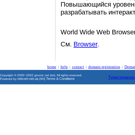
Повышающийся уровень
разрабатывать интерак
World Wide Web Browse
См.
Browser
.
home
help
contact
domain registration
Domai
|
|
|
|
Copyright © 2000~2002 geonic.net (tm). All rights reserved.
Туристическо
netcom.net.ua (tm)
Terms & Conditions
Powered by
.