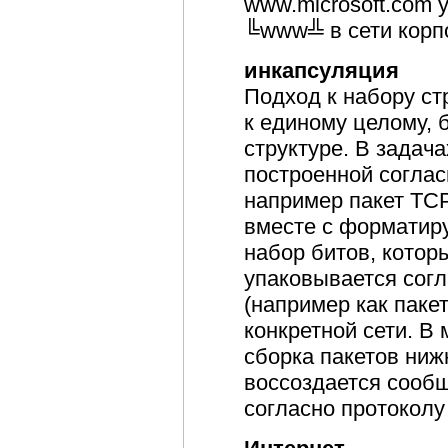
www.microsoft.com 
╚www╩ в сети корп
инкапсуляция
Подход к набору с
к единому целому, 
структуре. В задача
построенной соглас
например пакет TCP
вместе с форматир
набор битов, котор
упаковывается согл
(например как паке
конкретной сети. В
сборка пакетов ниж
воссоздается сооб
согласно протоколу