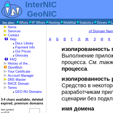
InterNIC
GeoNIC
See also:
Whois
IP Whois
Hosting
WebMail
Statistics
Drivers
L
Home
of Domain Na
Services
Contact
A
Б
В
Г
Д
Ж
З
И
К
Help
Docs Library
Payment Info
изолированность 
Our Prices
Выполнение прилож
Glossary
FAQ
процесса.
См. так
History of the...
DomWish
процесса
.
Your Certificate
Account Manager
изолированность 
DNS Master
RACE Domain
Средство в некото
Terms
разработчикам прил
GEO RU Domains
сценарии без подкл
3-4 chars available, deleted
expired, premium domains
имя домена
first symbol
a-z/0-9