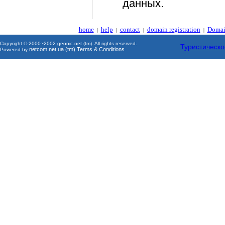
данных.
home
help
contact
domain registration
Domai
|
|
|
|
Copyright © 2000~2002 geonic.net (tm). All rights reserved.
Туристическо
netcom.net.ua (tm)
Terms & Conditions
Powered by
.