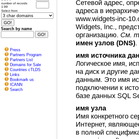
Сетевой адрес, оп
number of records
1-99
адреса в иерархич
Select from
www.widgets-inc-10
Widgets, Inc., пре
Search by name
организацию.
См. 
имен узлов (DNS)
.
Press
имя источника да
Partners Program
Partners List
Логическое имя, и
Domains for Sale
Countries cTLDS
на диск и другие д
Links
данным. Это имя ис
Bookmark us
ICANN
подключении к исто
Search
базе данных SQL Se
имя узла
Имя конкретного се
Интернет, являюще
в полной специфика