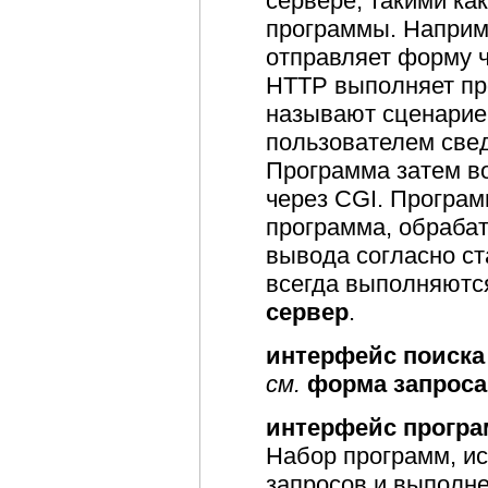
сервере, такими ка
программы. Наприме
отправляет форму ч
HTTP выполняет пр
называют сценарие
пользователем свед
Программа затем в
через CGI. Програ
программа, обраба
вывода согласно ст
всегда выполняютс
сервер
.
интерфейс поиска
см.
форма запроса
интерфейс програ
Набор программ, и
запросов и выполне