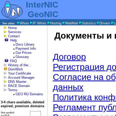
InterNIC
GeoNIC
See also:
Whois
IP Whois
Hosting
WebMail
Statistics
Drivers
L
Home
Services
Документы и
Contact
Help
Docs Library
Payment Info
Our Prices
Договор
Glossary
FAQ
Регистрация д
History of the...
DomWish
Your Certificate
Согласие на о
Account Manager
DNS Master
данных
RACE Domain
Terms
GEO RU Domains
Политика конф
3-4 chars available, deleted
Регламент пуб
expired, premium domains
first symbol
a-z/0-9