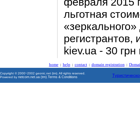
февраля 2015 
льготная стоим
«зеркального» 
регистрантов,
kiev.ua - 30 грн 
home
help
contact
domain registration
Domai
|
|
|
|
Copyright © 2000~2002 geonic.net (tm). All rights reserved.
Туристическо
netcom.net.ua (tm)
Terms & Conditions
Powered by
.