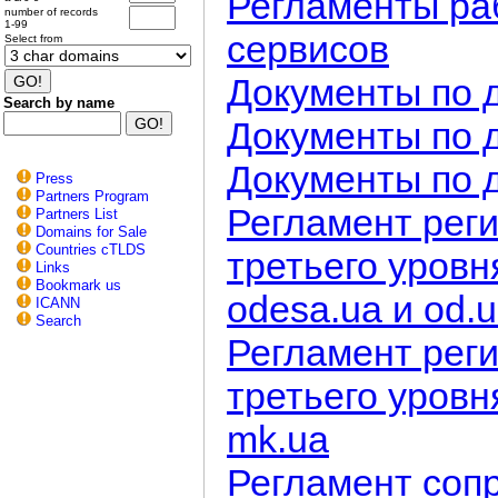
Регламенты ра
number of records
1-99
сервисов
Select from
Документы по 
Search by name
Документы по 
Документы по 
Press
Partners Program
Регламент рег
Partners List
Domains for Sale
Countries cTLDS
третьего уровн
Links
Bookmark us
odesa.ua и od.
ICANN
Search
Регламент рег
третьего уровня
mk.ua
Регламент соп